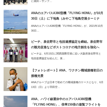
に成田～サンフ…
ANAのエアバスA380型機「FLYING HONU」が10月
30日（土）に下地島（みやこ下地島空港ターミナ
ル）へ。同便利用のツアーの2泊3日のツアーも販売
ANAのエアバスA380型機「FLYING HONU」が、2021年10月
開始
30日…
ピーチ、泉佐野市と包括連携協定を締結。泉佐野市
の観光促進などポストコロナの地方創生を強化へ
ピーチは、6月15日に関西国際空港に近い大阪府泉佐野市と
包括提携協定を結んだ。泉…
【フォトレポート】ANA、ワクチン職域接種初日の
接種光景
ANAグループは日本で初めての職域接種のケースとなり、6月
13日（日）より羽田空…
ANA、ハワイ線運休中のエアバスA380型機
「FLYING HONU」、倍率150倍の遊覧フライトを