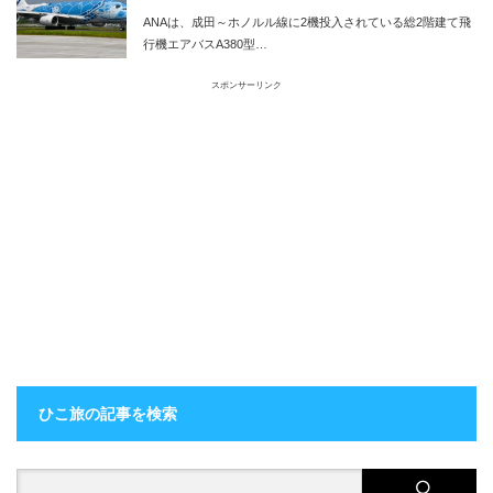
実施
ANAは、成田～ホノルル線に2機投入されている総2階建て飛
行機エアバスA380型…
スポンサーリンク
ひこ旅の記事を検索