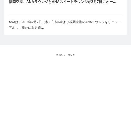
福岡空港、ANAラウンジとANAスイートラウンジが2月7日にオー…
ANAは、2019年2月7日（木）午前6時より福岡空港のANAラウンジをリニュー
アルし、新たに滑走路…
スポンサーリンク