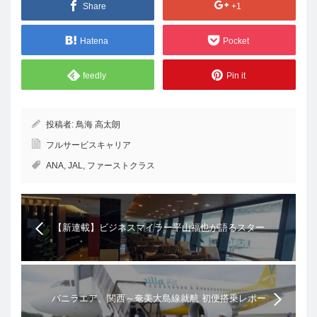
Share
+1
Hatena
Pocket
feedly
Pin it
投稿者:
鳥海 高太朗
フルサービスキャリア
ANA
,
JAL
,
ファーストクラス
【新連載】ビジネスマイラー平山福也が語るスター
アライアンス（クアラルンプール空港、タイ国際航
空「ロイヤルシルクラウンジ」）
バニラエア、関西～奄美大島線就航 初便搭乗レポー
ト