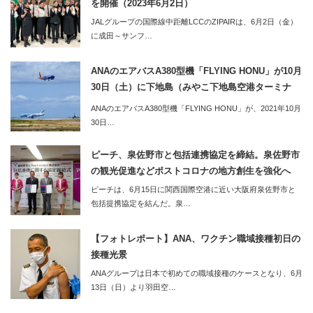
を開催（2023年6月2日）
JALグループの国際線中距離LCCのZIPAIRは、6月2日（金）
に成田～サンフ…
ANAのエアバスA380型機「FLYING HONU」が10月
30日（土）に下地島（みやこ下地島空港ターミナ
ル）へ。同便利用のツアーの2泊3日のツアーも販売
ANAのエアバスA380型機「FLYING HONU」が、2021年10月
開始
30日…
ピーチ、泉佐野市と包括連携協定を締結。泉佐野市
の観光促進などポストコロナの地方創生を強化へ
ピーチは、6月15日に関西国際空港に近い大阪府泉佐野市と
包括提携協定を結んだ。泉…
【フォトレポート】ANA、ワクチン職域接種初日の
接種光景
ANAグループは日本で初めての職域接種のケースとなり、6月
13日（日）より羽田空…