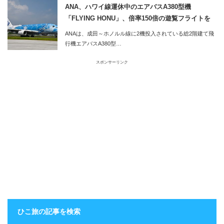
ANA、ハワイ線運休中のエアバスA380型機
「FLYING HONU」、倍率150倍の遊覧フライトを
実施
ANAは、成田～ホノルル線に2機投入されている総2階建て飛
行機エアバスA380型…
スポンサーリンク
ひこ旅の記事を検索