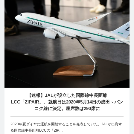
【速報】JALが設立した国際線中長距離
LCC「ZIPAIR」、就航日は2020年5月14日の成田～バン
コク線に決定。座席数は290席に
2020年夏ダイヤに運航を開始することを発表していた、JALが出資す
る国際線中長距離LCCの「ZIP…