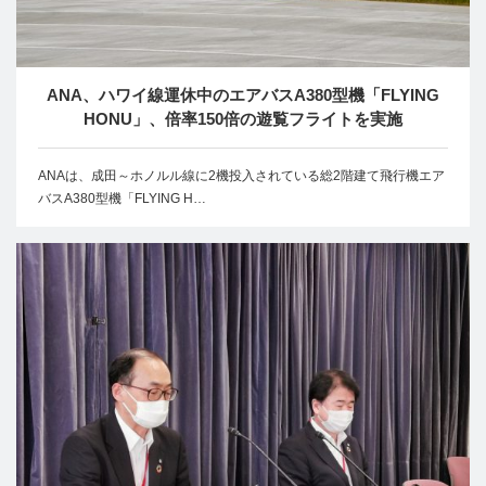
ANA、ハワイ線運休中のエアバスA380型機「FLYING
HONU」、倍率150倍の遊覧フライトを実施
ANAは、成田～ホノルル線に2機投入されている総2階建て飛行機エア
バスA380型機「FLYING H…