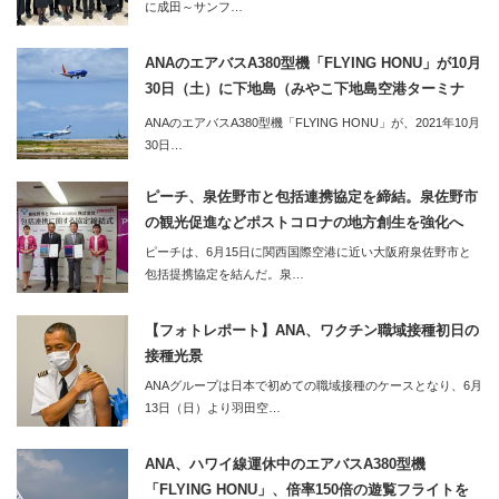
に成田～サンフ…
ANAのエアバスA380型機「FLYING HONU」が10月
30日（土）に下地島（みやこ下地島空港ターミナ
ル）へ。同便利用のツアーの2泊3日のツアーも販売
ANAのエアバスA380型機「FLYING HONU」が、2021年10月
開始
30日…
ピーチ、泉佐野市と包括連携協定を締結。泉佐野市
の観光促進などポストコロナの地方創生を強化へ
ピーチは、6月15日に関西国際空港に近い大阪府泉佐野市と
包括提携協定を結んだ。泉…
【フォトレポート】ANA、ワクチン職域接種初日の
接種光景
ANAグループは日本で初めての職域接種のケースとなり、6月
13日（日）より羽田空…
ANA、ハワイ線運休中のエアバスA380型機
「FLYING HONU」、倍率150倍の遊覧フライトを