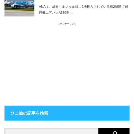
実施
ANAは、成田～ホノルル線に2機投入されている総2階建て飛
行機エアバスA380型…
スポンサーリンク
ひこ旅の記事を検索