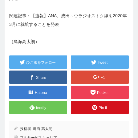
関連記事：
【速報】ANA、成田～ウラジオストク線を2020年
3月に就航することを発表
（鳥海高太朗）
ひこ旅をフォロー
Tweet
Share
+1
Hatena
Pocket
feedly
Pin it
投稿者:
鳥海 高太朗
フルサービスキャリア