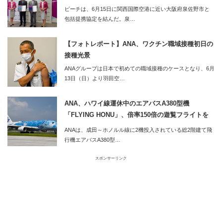
ピーチは、6月15日に関西国際空港に近い大阪府泉佐野市と
包括提携協定を結んだ。泉…
【フォトレポート】ANA、ワクチン職域接種初日の
接種光景
ANAグループは日本で初めての職域接種のケースとなり、6月
13日（日）より羽田空…
ANA、ハワイ線運休中のエアバスA380型機
「FLYING HONU」、倍率150倍の遊覧フライトを
実施
ANAは、成田～ホノルル線に2機投入されている総2階建て飛
行機エアバスA380型…
スポンサーリンク