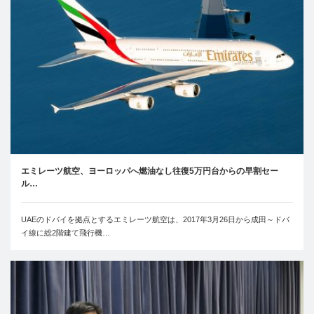
エミレーツ航空、ヨーロッパへ燃油なし往復5万円台からの早割セー
ル…
UAEのドバイを拠点とするエミレーツ航空は、2017年3月26日から成田～ドバ
イ線に総2階建て飛行機…