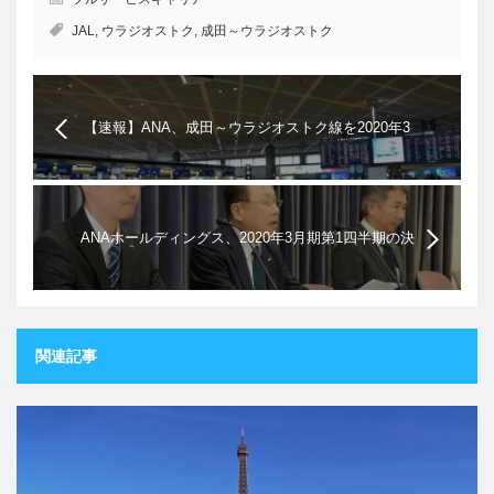
JAL
,
ウラジオストク
,
成田～ウラジオストク
【速報】ANA、成田～ウラジオストク線を2020年3
月に就航することを発表
ANAホールディングス、2020年3月期第1四半期の決
算を発表。ハワイ線は9割を超える搭乗率を記録
関連記事