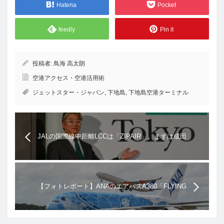
Hatena
Pocket
feedly
Pin it
投稿者:
鳥海 高太朗
空港アクセス・空港活用術
ジェットスター・ジャパン
,
下地島
,
下地島空港ターミナル
JALの国際線中距離LCCは「ZIPAIR」。まずは成田
からバンコクとソウルへ2020年夏ダイヤで就航へ
【フォトレポート】ANAのエアバスA380「FLYING
HONU」が成田空港に到着