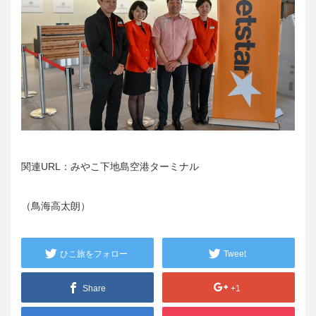
関連URL：
みやこ下地島空港ターミナル
（鳥海高太朗）
ひこ旅をフォロー
Tweet
Share
+1