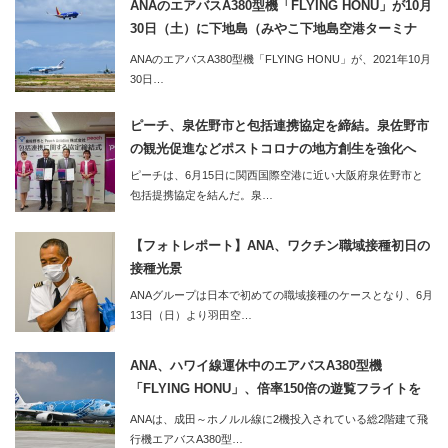
ANAのエアバスA380型機「FLYING HONU」が10月
30日（土）に下地島（みやこ下地島空港ターミナ
ル）へ。同便利用のツアーの2泊3日のツアーも販売
ANAのエアバスA380型機「FLYING HONU」が、2021年10月
開始
30日…
ピーチ、泉佐野市と包括連携協定を締結。泉佐野市
の観光促進などポストコロナの地方創生を強化へ
ピーチは、6月15日に関西国際空港に近い大阪府泉佐野市と
包括提携協定を結んだ。泉…
【フォトレポート】ANA、ワクチン職域接種初日の
接種光景
ANAグループは日本で初めての職域接種のケースとなり、6月
13日（日）より羽田空…
ANA、ハワイ線運休中のエアバスA380型機
「FLYING HONU」、倍率150倍の遊覧フライトを
実施
ANAは、成田～ホノルル線に2機投入されている総2階建て飛
行機エアバスA380型…