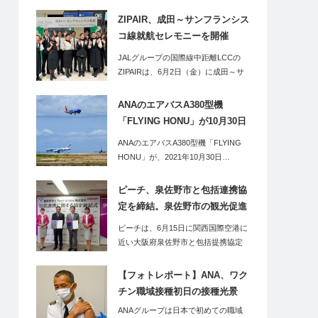
ZIPAIR、成田～サンフランシス
コ線就航セレモニーを開催
（2023年6月2日）
JALグループの国際線中距離LCCの
ZIPAIRは、6月2日（金）に成田～サ
ンフ…
ANAのエアバスA380型機
「FLYING HONU」が10月30日
（土）に下地島（みやこ下地島
ANAのエアバスA380型機「FLYING
空港ターミナル）へ。同便利用
HONU」が、2021年10月30日…
のツアーの2泊3日のツアーも販
売開始
ピーチ、泉佐野市と包括連携協
定を締結。泉佐野市の観光促進
などポストコロナの地方創生を
ピーチは、6月15日に関西国際空港に
強化へ
近い大阪府泉佐野市と包括提携協定
を結んだ。泉…
【フォトレポート】ANA、ワク
チン職域接種初日の接種光景
ANAグループは日本で初めての職域