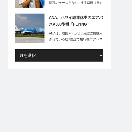
接種のケースとなり、6月13日（日）
より羽田空…
ANA、ハワイ線運休中のエアバ
スA380型機「FLYING
HONU」、倍率150倍の遊覧フ
ANAは、成田～ホノルル線に2機投入
ライトを実施
されている総2階建て飛行機エアバス
A380型…