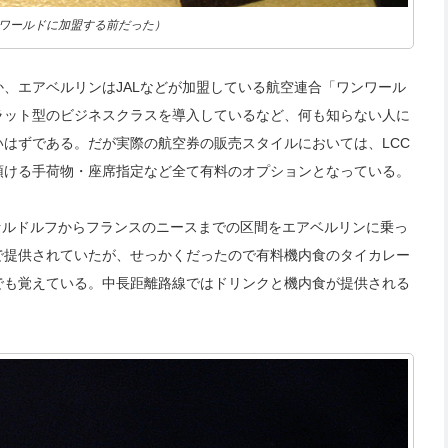
ワールドに加盟する前だった）
か、エアベルリンはJALなどが加盟している航空連合「ワンワール
ラット型のビジネスクラスを導入しているなど、何も知らない人に
はずである。だが実際の航空券の販売スタイルにおいては、LCC
預ける手荷物・座席指定など全て有料のオプションとなっている。
ッセルドルフからフランスのニースまでの区間をエアベルリンに乗っ
で提供されていたが、せっかくだったので有料機内食のタイカレー
でも覚えている。中長距離路線ではドリンクと機内食が提供される