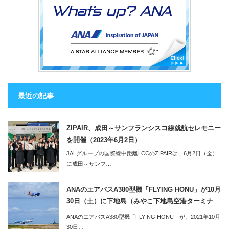
最近の記事
ZIPAIR、成田～サンフランシスコ線就航セレモニー
を開催（2023年6月2日）
JALグループの国際線中距離LCCのZIPAIRは、6月2日（金）
に成田～サンフ…
ANAのエアバスA380型機「FLYING HONU」が10月
30日（土）に下地島（みやこ下地島空港ターミナ
ル）へ。同便利用のツアーの2泊3日のツアーも販売
ANAのエアバスA380型機「FLYING HONU」が、2021年10月
開始
30日…