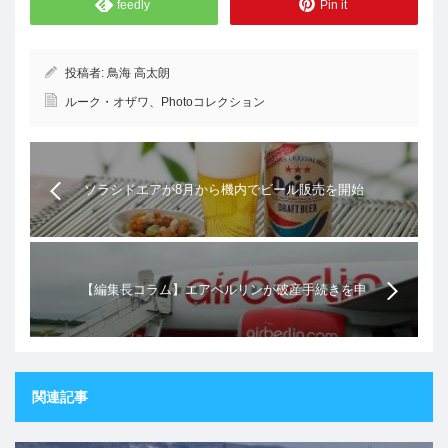
feedly
Pin it
投稿者:
鳥海 高太朗
ルーク・オザワ、Photoコレクション
ソラシドエアが8月から機内でビール販売を開始
【編集長コラム】エアベルリンが破産手続きを申
請、運航は継続へ。一般的なLCCビジネスモデルと
は異なる航空会社だった
関連記事