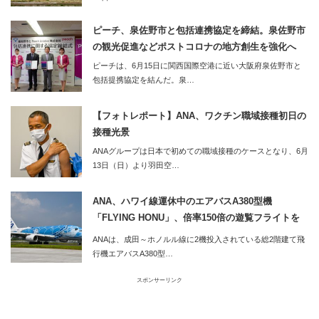
ピーチ、泉佐野市と包括連携協定を締結。泉佐野市
の観光促進などポストコロナの地方創生を強化へ
ピーチは、6月15日に関西国際空港に近い大阪府泉佐野市と
包括提携協定を結んだ。泉…
【フォトレポート】ANA、ワクチン職域接種初日の
接種光景
ANAグループは日本で初めての職域接種のケースとなり、6月
13日（日）より羽田空…
ANA、ハワイ線運休中のエアバスA380型機
「FLYING HONU」、倍率150倍の遊覧フライトを
実施
ANAは、成田～ホノルル線に2機投入されている総2階建て飛
行機エアバスA380型…
スポンサーリンク