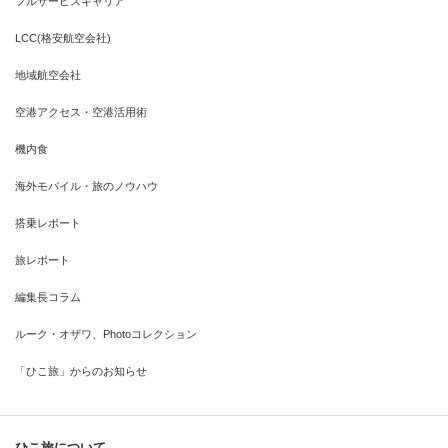
フルサービスキャリア
LCC(格安航空会社)
地域航空会社
空港アクセス・空港活用術
機内食
海外モバイル・旅のノウハウ
搭乗レポート
旅レポート
編集長コラム
ルーク・オザワ、Photoコレクション
「ひこ旅」からのお知らせ
ひこ旅について