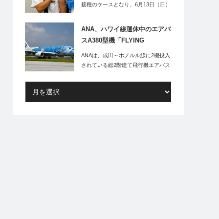
接種のケースとなり、6月13日（日）
より羽田空…
ANA、ハワイ線運休中のエアバ
スA380型機「FLYING
HONU」、倍率150倍の遊覧フ
ANAは、成田～ホノルル線に2機投入
ライトを実施
されている総2階建て飛行機エアバス
A380型…