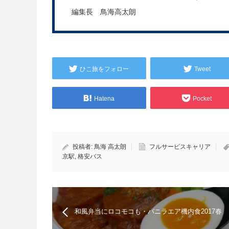
編集長 鳥海高太朗
ひこ旅をフォロー
Tweet
Hatena
Pocket
投稿者:
鳥海 高太朗
フルサービスキャリア
京駅
,
格安バス
和風弁当にロコモコも・バニラエア機内食2017春
メニュー