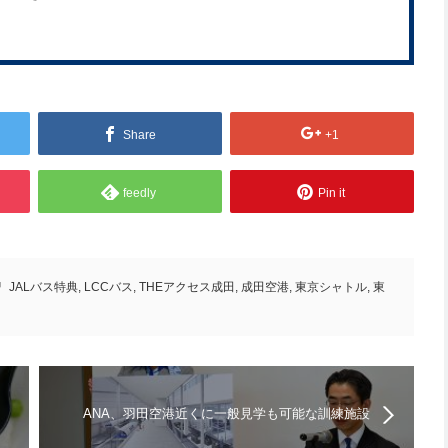
Share
+1
feedly
Pin it
JALバス特典
,
LCCバス
,
THEアクセス成田
,
成田空港
,
東京シャトル
,
東
ANA、羽田空港近くに一般見学も可能な訓練施設
「総合トレーニングセンター」を2020年新設へ