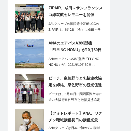
ZIPAIR、成田～サンフランシス
コ線就航セレモニーを開催
（2023年6月2日）
JALグループの国際線中距離LCCの
ZIPAIRは、6月2日（金）に成田～サ
ンフ…
ANAのエアバスA380型機
「FLYING HONU」が10月30日
（土）に下地島（みやこ下地島
ANAのエアバスA380型機「FLYING
空港ターミナル）へ。同便利用
HONU」が、2021年10月30日…
のツアーの2泊3日のツアーも販
売開始
ピーチ、泉佐野市と包括連携協
定を締結。泉佐野市の観光促進
などポストコロナの地方創生を
ピーチは、6月15日に関西国際空港に
強化へ
近い大阪府泉佐野市と包括提携協定
を結んだ。泉…
【フォトレポート】ANA、ワク
チン職域接種初日の接種光景
ANAグループは日本で初めての職域