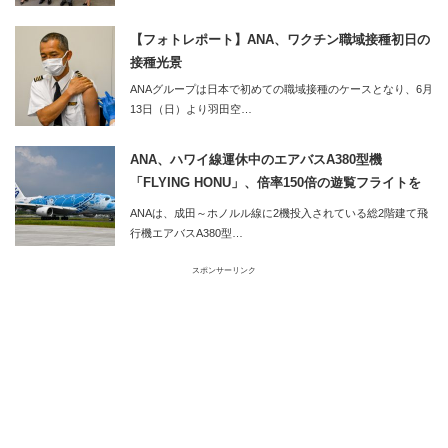
【フォトレポート】ANA、ワクチン職域接種初日の
接種光景
ANAグループは日本で初めての職域接種のケースとなり、6月
13日（日）より羽田空…
ANA、ハワイ線運休中のエアバスA380型機
「FLYING HONU」、倍率150倍の遊覧フライトを
実施
ANAは、成田～ホノルル線に2機投入されている総2階建て飛
行機エアバスA380型…
スポンサーリンク