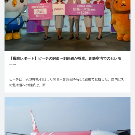
【搭乗レポート】ピーチの関西～釧路線が就航。釧路空港でのセレモ
ニ…
ピーチは、2018年8月1日より関西～釧路線を毎日1往復で就航した。国内LCC
の北海道への就航は、新…