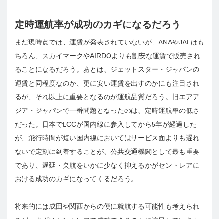
定時運航率が成功のカギになるだろう
まだ現時点では、運賃が発表されていないが、ANAやJALはも
ちろん、スカイマークやAIRDOよりも割安な運賃で販売され
ることになるだろう。あとは、ジェットスター・ジャパンの
運賃と同程度なのか、更に安い運賃を出すのかにも注目され
るが、それ以上に重要となるのが運航品質だろう。旧エアア
ジア・ジャパンで一番問題となったのは、定時運航率の低さ
だった。日本でLCCが国内線に参入してから5年が経過した
が、飛行時間が短い国内線においてはサービス面よりも遅れ
ないで定刻に到着することが、公共交通機関として最も重要
であり、遅延・欠航をいかに少なく抑えるかがセントレアに
おける成功のカギになってくるだろう。
将来的には成田や関西からの便に就航する可能性も考えられ