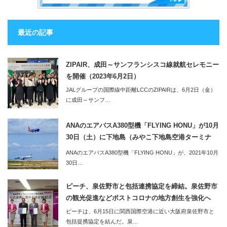
最近の記事
ZIPAIR、成田～サンフランシスコ線就航セレモニー
を開催（2023年6月2日）
JALグループの国際線中距離LCCのZIPAIRは、6月2日（金）
に成田～サンフ…
ANAのエアバスA380型機「FLYING HONU」が10月
30日（土）に下地島（みやこ下地島空港ターミナ
ル）へ。同便利用のツアーの2泊3日のツアーも販売
ANAのエアバスA380型機「FLYING HONU」が、2021年10月
開始
30日…
ピーチ、泉佐野市と包括連携協定を締結。泉佐野市
の観光促進などポストコロナの地方創生を強化へ
ピーチは、6月15日に関西国際空港に近い大阪府泉佐野市と
包括提携協定を結んだ。泉…