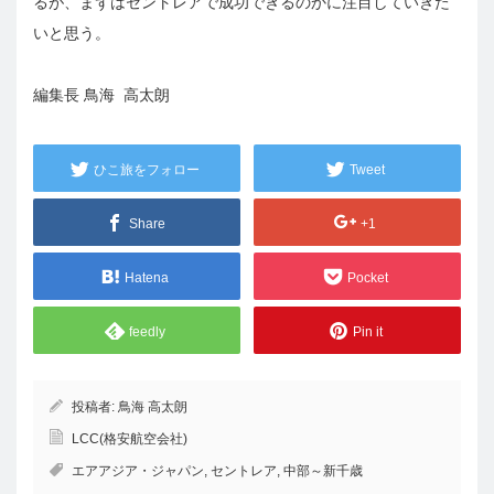
るが、まずはセントレアで成功できるのかに注目していきた
いと思う。
編集長 鳥海 高太朗
ひこ旅をフォロー
Tweet
Share
+1
Hatena
Pocket
feedly
Pin it
投稿者:
鳥海 高太朗
LCC(格安航空会社)
エアアジア・ジャパン
,
セントレア
,
中部～新千歳