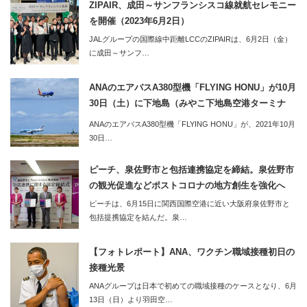
ZIPAIR、成田～サンフランシスコ線就航セレモニー
を開催（2023年6月2日）
JALグループの国際線中距離LCCのZIPAIRは、6月2日（金）
に成田～サンフ…
ANAのエアバスA380型機「FLYING HONU」が10月
30日（土）に下地島（みやこ下地島空港ターミナ
ル）へ。同便利用のツアーの2泊3日のツアーも販売
ANAのエアバスA380型機「FLYING HONU」が、2021年10月
開始
30日…
ピーチ、泉佐野市と包括連携協定を締結。泉佐野市
の観光促進などポストコロナの地方創生を強化へ
ピーチは、6月15日に関西国際空港に近い大阪府泉佐野市と
包括提携協定を結んだ。泉…
【フォトレポート】ANA、ワクチン職域接種初日の
接種光景
ANAグループは日本で初めての職域接種のケースとなり、6月
13日（日）より羽田空…