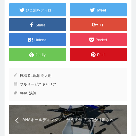
ひこ旅をフォロー
Tweet
Share
+1
Hatena
Pocket
feedly
Pin it
投稿者:
鳥海 高太朗
フルサービスキャリア
ANA
,
決算
ANAホールディングス、台風19号で道路が寸断され
ている奥多摩町日原地区へドローンを使って物資を
輸送。災害時のドローンでの運搬は日本初