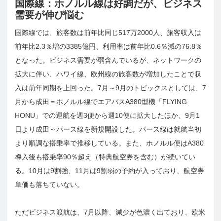
国際線：ホノルル線は好調だが、ビジネス
需要が伸び悩む
国際線では、旅客数は前年比同じ517万2000人、旅客収入は
前年比2.3％増の3385億円、利用率は前年比0.6％減の76.8％
となった。ビジネス需要が弱含んでいるが、ネットワークの
拡大に伴い、ハワイ線、欧州線の旅客数が増加したことで収
入は前年同期を上回った。7月～9月のトピックスとしては、7
月から成田＝ホノルル線でエアバスA380型機「FLYING
HONU」での運航を週3便から週10便に拡大したほか、9月1
日より成田～パース線を新規開設した。パース線は就航当初
より順調な搭乗率で推移している。また、ホノルル便はA380
導入後も搭乗率90％超え（特典航空券を含む）が続いてい
る。10月は9割強、11月は9割弱の予約が入っており、航空券
単価も落ちていない。
ただビジネス渡航は、7月以降、減少が色濃く出ており、欧米