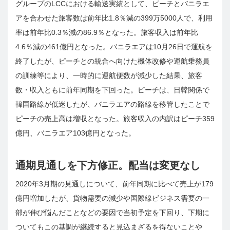
グループのLCCにおける輸送実績として、ピーチとバニラエ
アを合わせた旅客数は前年比1.8％減の399万5000人で、利用
率は前年比0.3％減の86.9％となった。旅客収入は前年比
4.6％減の461億円となった。バニラエアは10月26日で運航を
終了したが、ピーチとの統合へ向けた機体改修や運航乗務員
の訓練等により、一時的に運航便数が減少した結果、旅客
数・収入ともに前年同期を下回った。ピーチは、日韓関係で
韓国路線が低迷したが、バニラエアの路線を移管したことで
ピーチの売上高は増収となった。旅客収入の内訳はピーチ359
億円、バニラエア103億円となった。
通期見通しを下方修正。配当は変更なし
2020年3月期の見通しについて、前年同期に比べて売上が179
億円増加したが、貨物需要の減少や国際線ビジネス需要の一
部が伸び悩んだことなどの要因で当初予定を下回り、下期に
ついてもこの基調が継続すると見込まざるを得ないことや