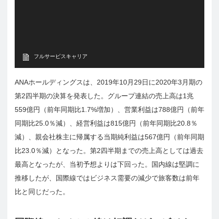
フルサービスキャリア
ANAホールディングスは、2019年10月29日に2020年3月期の
第2四半期の決算を発表した。グループ連結の売上高は1兆
559億円（前年同期比1.7%増加）、営業利益は788億円（前年
同期比25.0％減）、経営利益は815億円（前年同期比20.8％
減）、親会社株主に帰属する当期純利益は567億円（前年同期
比23.0％減）となった。第2四半期までの売上高としては過去
最高となったが、当初予想よりは下回った。国内線は堅調に
推移したが、国際線ではビジネス需要の減少で旅客数は前年
比と同じだった。