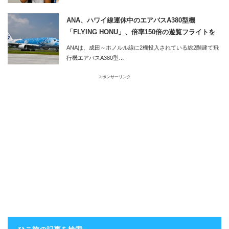
ANA、ハワイ線運休中のエアバスA380型機
「FLYING HONU」、倍率150倍の遊覧フライトを
実施
ANAは、成田～ホノルル線に2機投入されている総2階建て飛
行機エアバスA380型…
スポンサーリンク