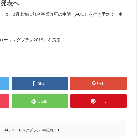
も発表へ
いては、3月上旬に航空事業許可の申請（AOC）を行う予定で、申
計画ローリングプラン2019』を策定
Share
+1
feedly
Pin it
JAL
,
ローリングプラン
,
中距離LCC