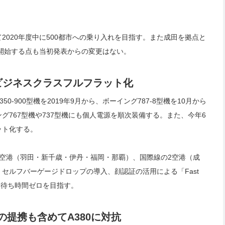
020年度中に500都市への乗り入れを目指す。また成田を拠点と
を開始する点も当初発表からの変更はない。
ビジネスクラスフルフラット化
-900型機を2019年9月から、ボーイング787-8型機を10月から
767型機や737型機にも個人電源を順次装備する。また、今年6
ット化する。
空港（羽田・新千歳・伊丹・福岡・那覇）、国際線の2空港（成
セルフバーゲージドロップの導入、顔認証の活用による「Fast
ター待ち時間ゼロを目指す。
提携も含めてA380に対抗