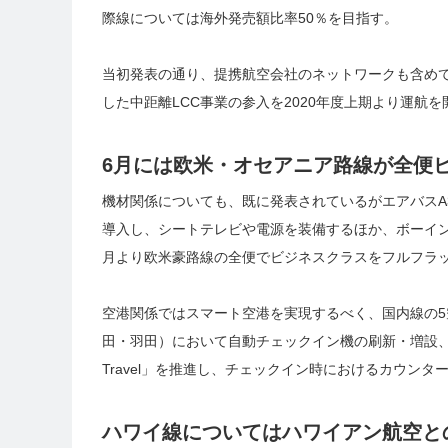
際線については海外発売額比率50％を目指す。
当初発表の通り、提携航空会社のネットワークも含めて2
した中距離LCC事業の参入を2020年度上期より運航
6月には欧米・オセアニア路線が全便
機材関係についても、既に発表されているがエアバスA350
導入し、シートテレビや電源を装備するほか、ボーイング
月より欧米豪路線の全便でビジネスクラスをフルフラ
空港関係ではスマート空港を実現するべく、国内線の5
田・羽田）において自動チェックイン機の刷新・増設、
Travel」を推進し、チェックイン時におけるカウン
ハワイ線についてはハワイアン航空との