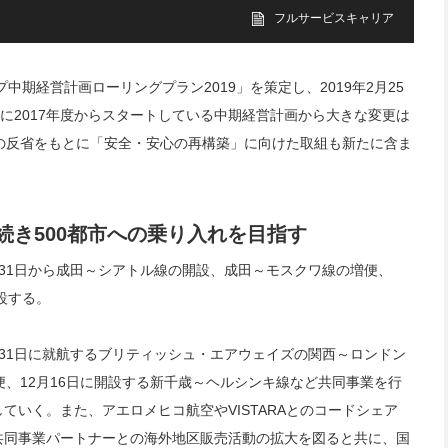
フルサービスキャリア
ループ中期経営計画ローリングプラン2019」を策定し、2019年2月25
に2017年度からスタートしている中期経営計画から大きな変更は
の反省をもとに「安全・安心の再構築」に向けた取組も新たに含ま
き500都市への乗り入れを目指す
31日から成田～シアトル線の開設、成田～モスクワ線の増便、
設する。
31日に就航するブリティッシュ・エアウェイズの関西～ロンドン
便、12月16日に開設する新千歳～ヘルシンキ線など共同事業を行
いく。また、アエロメヒコ航空やVISTARAとのコードシェア
共同事業パートナーとの海外地区販売活動の拡大を図ると共に、国