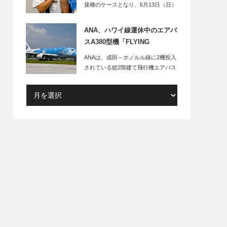
接種のケースとなり、6月13日（日）
より羽田空…
ANA、ハワイ線運休中のエアバ
スA380型機「FLYING
HONU」、倍率150倍の遊覧フ
ANAは、成田～ホノルル線に2機投入
ライトを実施
されている総2階建て飛行機エアバス
A380型…