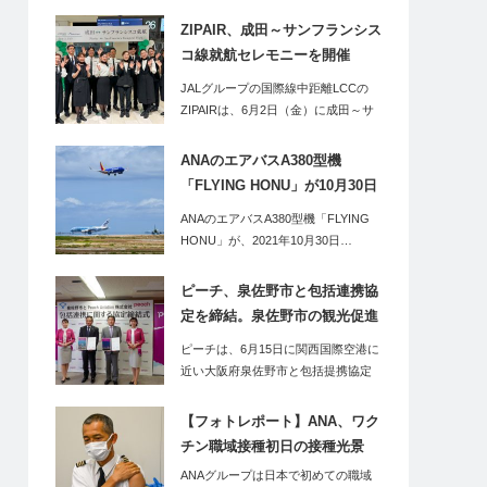
ZIPAIR、成田～サンフランシス
コ線就航セレモニーを開催
（2023年6月2日）
JALグループの国際線中距離LCCの
ZIPAIRは、6月2日（金）に成田～サ
ンフ…
ANAのエアバスA380型機
「FLYING HONU」が10月30日
（土）に下地島（みやこ下地島
ANAのエアバスA380型機「FLYING
空港ターミナル）へ。同便利用
HONU」が、2021年10月30日…
のツアーの2泊3日のツアーも販
売開始
ピーチ、泉佐野市と包括連携協
定を締結。泉佐野市の観光促進
などポストコロナの地方創生を
ピーチは、6月15日に関西国際空港に
強化へ
近い大阪府泉佐野市と包括提携協定
を結んだ。泉…
【フォトレポート】ANA、ワク
チン職域接種初日の接種光景
ANAグループは日本で初めての職域