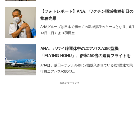
【フォトレポート】ANA、ワクチン職域接種初日の
接種光景
ANAグループは日本で初めての職域接種のケースとなり、6月
13日（日）より羽田空…
ANA、ハワイ線運休中のエアバスA380型機
「FLYING HONU」、倍率150倍の遊覧フライトを
実施
ANAは、成田～ホノルル線に2機投入されている総2階建て飛
行機エアバスA380型…
スポンサーリンク