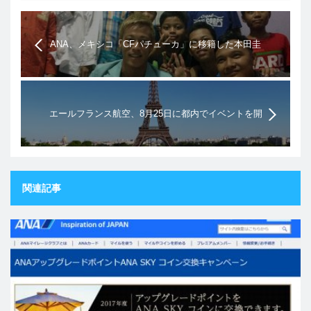
ANA、メキシコ「CFパチューカ」に移籍した本田圭
佑選手とスポンサー契約締結＆スタジアムへのアク
セス
エールフランス航空、8月25日に都内でイベントを開
催し、抽選で1組が翌日からパリへ行ける
関連記事