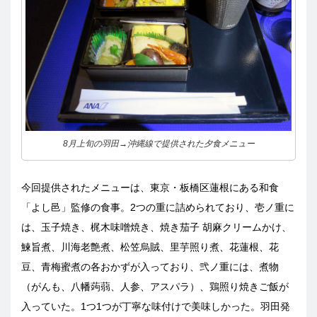
8月上旬の羽田→沖縄線で提供された夕食メニュー
今回提供されたメニューは、東京・板橋区蓮根にある和食
「よし邑」監修の食事。2つの重に詰められており、壱ノ重に
は、玉子焼き、梶木味噌焼き、
焼き茄子 胡麻クリームかけ、
鰊旨煮、川海老艶煮、松笠烏賊、里芋照り煮、花蓮根、花
豆、青梅蜜煮の各おかずが入っており、弐ノ重には、煮物
（がんも、八幡蒟蒻、人参、アスパラ）、鶏照り焼きご飯が
入っていた。1つ1つが丁寧な味付けで美味しかった。羽田発