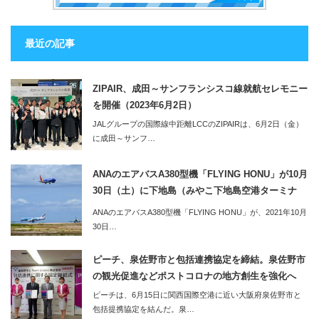
最近の記事
ZIPAIR、成田～サンフランシスコ線就航セレモニー
を開催（2023年6月2日）
JALグループの国際線中距離LCCのZIPAIRは、6月2日（金）
に成田～サンフ…
ANAのエアバスA380型機「FLYING HONU」が10月
30日（土）に下地島（みやこ下地島空港ターミナ
ル）へ。同便利用のツアーの2泊3日のツアーも販売
ANAのエアバスA380型機「FLYING HONU」が、2021年10月
開始
30日…
ピーチ、泉佐野市と包括連携協定を締結。泉佐野市
の観光促進などポストコロナの地方創生を強化へ
ピーチは、6月15日に関西国際空港に近い大阪府泉佐野市と
包括提携協定を結んだ。泉…