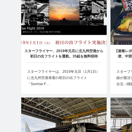
スターフライヤー、2019年元旦に北九州空港から
【速報レポ
初日の出フライトを運航。35組を無料招待
便、中部
スターフライヤーは、2019年元旦（1月1日）
スターフラ
に北九州空港発着の初日の出フライト
線が復活
「Sunrise F…
台北（桃