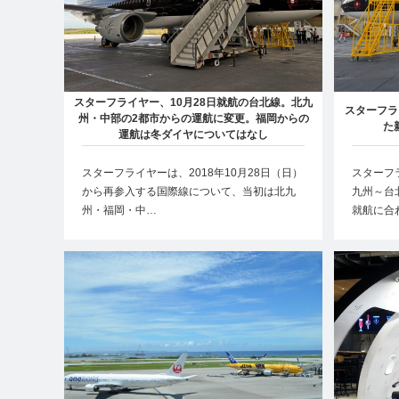
スターフライヤー、10月28日就航の台北線。北九
スターフラ
州・中部の2都市からの運航に変更。福岡からの
た
運航は冬ダイヤについてはなし
スターフライヤーは、2018年10月28日（日）
スターフラ
から再参入する国際線について、当初は北九
九州～台
州・福岡・中…
就航に合