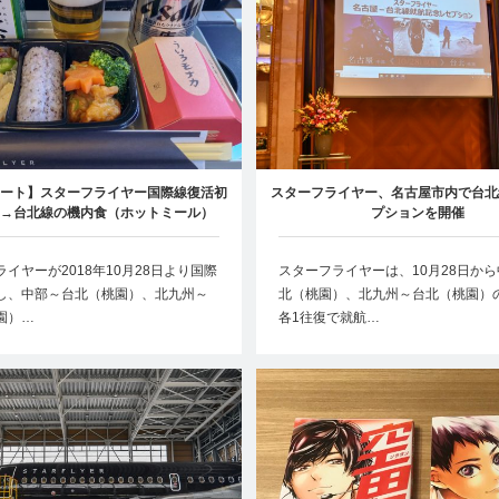
ート】スターフライヤー国際線復活初
スターフライヤー、名古屋市内で台北
→台北線の機内食（ホットミール）
プションを開催
イヤーが2018年10月28日より国際
スターフライヤーは、10月28日か
し、中部～台北（桃園）、北九州～
北（桃園）、北九州～台北（桃園）
園）…
各1往復で就航…