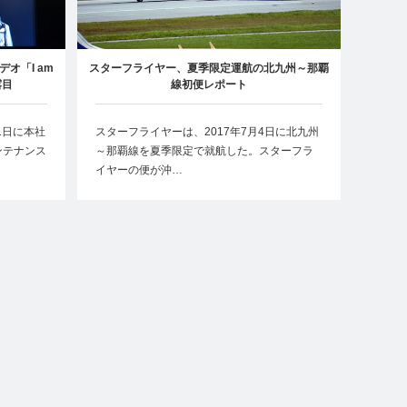
オ「I am
スターフライヤー、夏季限定運航の北九州～那覇
露目
線初便レポート
1日に本社
スターフライヤーは、2017年7月4日に北九州
ンテナンス
～那覇線を夏季限定で就航した。スターフラ
イヤーの便が沖…