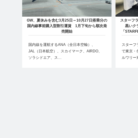
GW、夏休みを含む3月25日～10月27日搭乗分の
スターフラ
国内線事前購入型割引運賃 1月下旬から順次発
黒いク
売開始
「STARF
国内線を運航するANA（全日本空輸）、
スターフラ
JAL（日本航空）、スカイマーク、AIRDO、
で東京・
ソラシドエア、ス…
ルワリー