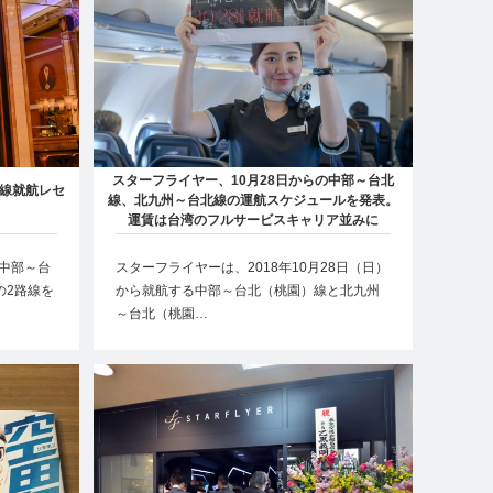
スターフライヤー、10月28日からの中部～台北
線就航レセ
線、北九州～台北線の運航スケジュールを発表。
運賃は台湾のフルサービスキャリア並みに
ら中部～台
スターフライヤーは、2018年10月28日（日）
の2路線を
から就航する中部～台北（桃園）線と北九州
～台北（桃園…