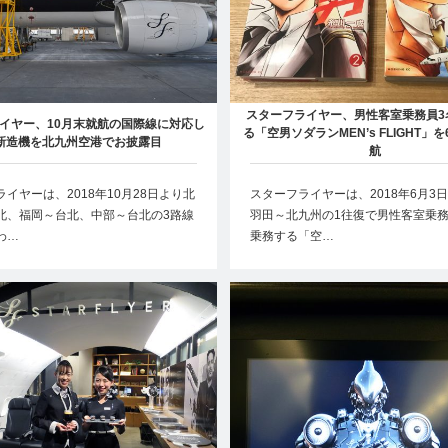
スターフライヤー、男性客室乗務員3
イヤー、10月末就航の国際線に対応し
る「空男ソダランMEN’s FLIGHT」
新造機を北九州空港でお披露目
航
イヤーは、2018年10月28日より北
スターフライヤーは、2018年6月3
北、福岡～台北、中部～台北の3路線
羽田～北九州の1往復で男性客室乗務
わ…
乗務する「空…