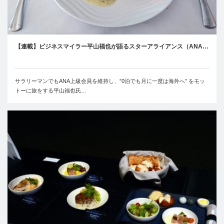
【連載】ビジネスマイラー平山福也が語るスターアライアンス（ANA…
サラリーマンでもANA上級会員を維持し、”0泊でも月に一度は海外へ” をモッ
トーに旅をする平山福也氏…