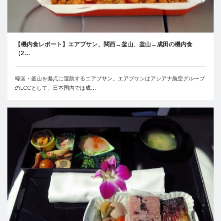
【機内食レポート】エアプサン、関西→釜山、釜山→成田の機内食
（2…
韓国・釜山を拠点に運航するエアプサン。エアプサンはアシアナ航空グループ
のLCCとして、日本国内では成…