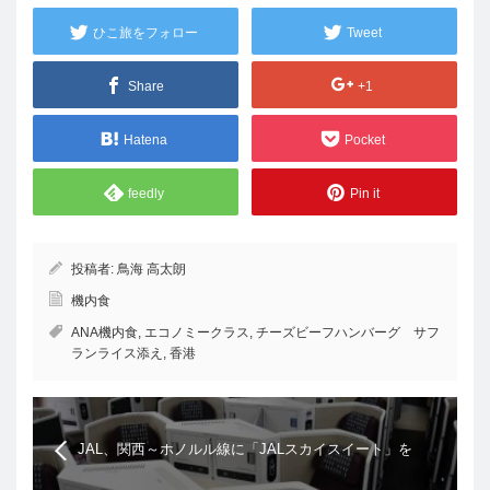
ひこ旅をフォロー
Tweet
Share
+1
Hatena
Pocket
feedly
Pin it
投稿者:
鳥海 高太朗
機内食
ANA機内食
,
エコノミークラス
,
チーズビーフハンバーグ サフ
ランライス添え
,
香港
JAL、関西～ホノルル線に「JALスカイスイート」を
搭載した機材を初導入