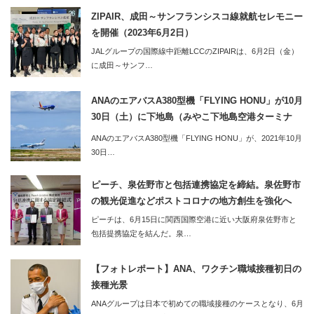
ZIPAIR、成田～サンフランシスコ線就航セレモニー
を開催（2023年6月2日）
JALグループの国際線中距離LCCのZIPAIRは、6月2日（金）
に成田～サンフ…
ANAのエアバスA380型機「FLYING HONU」が10月
30日（土）に下地島（みやこ下地島空港ターミナ
ル）へ。同便利用のツアーの2泊3日のツアーも販売
ANAのエアバスA380型機「FLYING HONU」が、2021年10月
開始
30日…
ピーチ、泉佐野市と包括連携協定を締結。泉佐野市
の観光促進などポストコロナの地方創生を強化へ
ピーチは、6月15日に関西国際空港に近い大阪府泉佐野市と
包括提携協定を結んだ。泉…
【フォトレポート】ANA、ワクチン職域接種初日の
接種光景
ANAグループは日本で初めての職域接種のケースとなり、6月