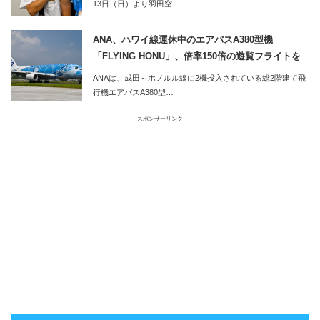
13日（日）より羽田空…
ANA、ハワイ線運休中のエアバスA380型機
「FLYING HONU」、倍率150倍の遊覧フライトを
実施
ANAは、成田～ホノルル線に2機投入されている総2階建て飛
行機エアバスA380型…
スポンサーリンク