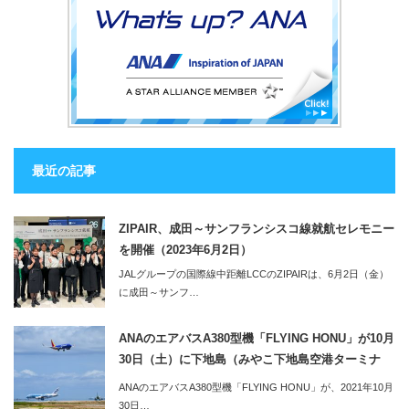
最近の記事
ZIPAIR、成田～サンフランシスコ線就航セレモニー
を開催（2023年6月2日）
JALグループの国際線中距離LCCのZIPAIRは、6月2日（金）
に成田～サンフ…
ANAのエアバスA380型機「FLYING HONU」が10月
30日（土）に下地島（みやこ下地島空港ターミナ
ル）へ。同便利用のツアーの2泊3日のツアーも販売
ANAのエアバスA380型機「FLYING HONU」が、2021年10月
開始
30日…