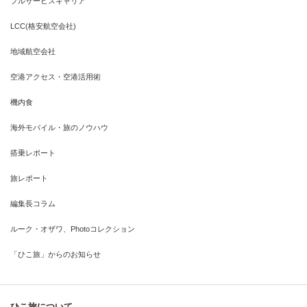
フルサービスキャリア
LCC(格安航空会社)
地域航空会社
空港アクセス・空港活用術
機内食
海外モバイル・旅のノウハウ
搭乗レポート
旅レポート
編集長コラム
ルーク・オザワ、Photoコレクション
「ひこ旅」からのお知らせ
ひこ旅について