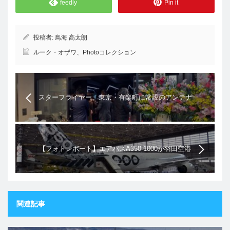
feedly
Pin it
投稿者:
鳥海 高太朗
ルーク・オザワ、Photoコレクション
スターフライヤー、東京・有楽町に常設のアンテナ
ショップをオープン
【フォトレポート】エアバスA350-1000が羽田空港
にやってきた
関連記事