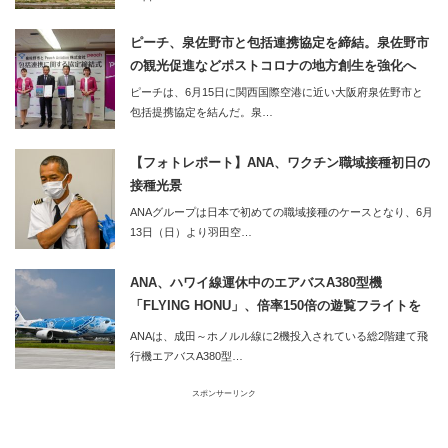
ピーチ、泉佐野市と包括連携協定を締結。泉佐野市
の観光促進などポストコロナの地方創生を強化へ
ピーチは、6月15日に関西国際空港に近い大阪府泉佐野市と
包括提携協定を結んだ。泉…
【フォトレポート】ANA、ワクチン職域接種初日の
接種光景
ANAグループは日本で初めての職域接種のケースとなり、6月
13日（日）より羽田空…
ANA、ハワイ線運休中のエアバスA380型機
「FLYING HONU」、倍率150倍の遊覧フライトを
実施
ANAは、成田～ホノルル線に2機投入されている総2階建て飛
行機エアバスA380型…
スポンサーリンク