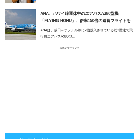
ANA、ハワイ線運休中のエアバスA380型機
「FLYING HONU」、倍率150倍の遊覧フライトを
実施
ANAは、成田～ホノルル線に2機投入されている総2階建て飛
行機エアバスA380型…
スポンサーリンク