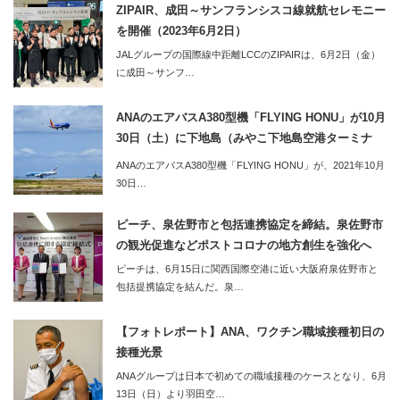
ZIPAIR、成田～サンフランシスコ線就航セレモニー
を開催（2023年6月2日）
JALグループの国際線中距離LCCのZIPAIRは、6月2日（金）
に成田～サンフ…
ANAのエアバスA380型機「FLYING HONU」が10月
30日（土）に下地島（みやこ下地島空港ターミナ
ル）へ。同便利用のツアーの2泊3日のツアーも販売
ANAのエアバスA380型機「FLYING HONU」が、2021年10月
開始
30日…
ピーチ、泉佐野市と包括連携協定を締結。泉佐野市
の観光促進などポストコロナの地方創生を強化へ
ピーチは、6月15日に関西国際空港に近い大阪府泉佐野市と
包括提携協定を結んだ。泉…
【フォトレポート】ANA、ワクチン職域接種初日の
接種光景
ANAグループは日本で初めての職域接種のケースとなり、6月
13日（日）より羽田空…