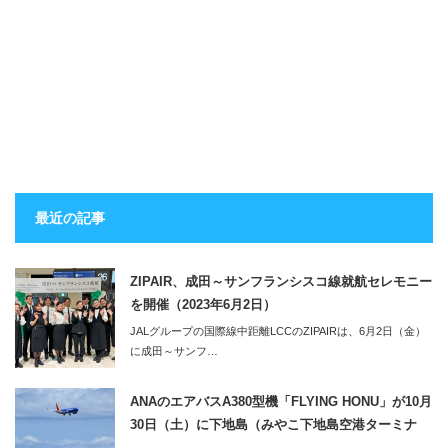
最近の記事
ZIPAIR、成田～サンフランシスコ線就航セレモニー
を開催（2023年6月2日）
JALグループの国際線中距離LCCのZIPAIRは、6月2日（金）
に成田～サンフ…
ANAのエアバスA380型機「FLYING HONU」が10月
30日（土）に下地島（みやこ下地島空港ターミナ
ル）へ。同便利用のツアーの2泊3日のツアーも販売