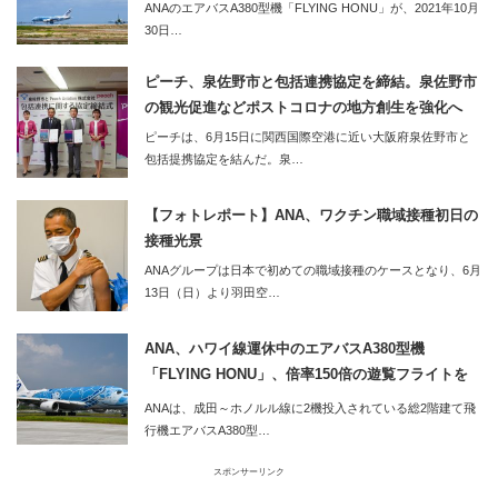
ANAのエアバスA380型機「FLYING HONU」が、2021年10月
開始
30日…
ピーチ、泉佐野市と包括連携協定を締結。泉佐野市
の観光促進などポストコロナの地方創生を強化へ
ピーチは、6月15日に関西国際空港に近い大阪府泉佐野市と
包括提携協定を結んだ。泉…
【フォトレポート】ANA、ワクチン職域接種初日の
接種光景
ANAグループは日本で初めての職域接種のケースとなり、6月
13日（日）より羽田空…
ANA、ハワイ線運休中のエアバスA380型機
「FLYING HONU」、倍率150倍の遊覧フライトを
実施
ANAは、成田～ホノルル線に2機投入されている総2階建て飛
行機エアバスA380型…
スポンサーリンク