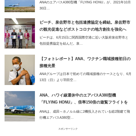
ANAのエアバスA380型機「FLYING HONU」が、2021年10月
開始
30日…
ピーチ、泉佐野市と包括連携協定を締結。泉佐野市
の観光促進などポストコロナの地方創生を強化へ
ピーチは、6月15日に関西国際空港に近い大阪府泉佐野市と
包括提携協定を結んだ。泉…
【フォトレポート】ANA、ワクチン職域接種初日の
接種光景
ANAグループは日本で初めての職域接種のケースとなり、6月
13日（日）より羽田空…
ANA、ハワイ線運休中のエアバスA380型機
「FLYING HONU」、倍率150倍の遊覧フライトを
実施
ANAは、成田～ホノルル線に2機投入されている総2階建て飛
行機エアバスA380型…
スポンサーリンク