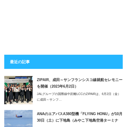
最近の記事
ZIPAIR、成田～サンフランシスコ線就航セレモニー
を開催（2023年6月2日）
JALグループの国際線中距離LCCのZIPAIRは、6月2日（金）
に成田～サンフ…
ANAのエアバスA380型機「FLYING HONU」が10月
30日（土）に下地島（みやこ下地島空港ターミナ
ル）へ。同便利用のツアーの2泊3日のツアーも販売