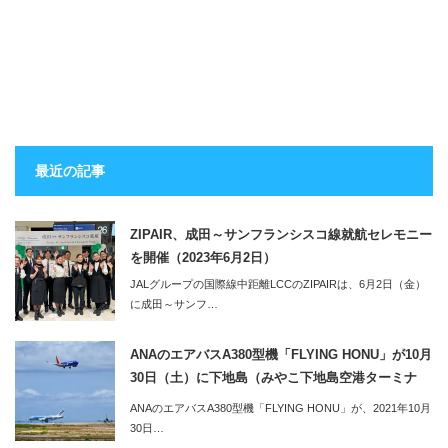
最近の記事
ZIPAIR、成田～サンフランシスコ線就航セレモニー
を開催（2023年6月2日）
JALグループの国際線中距離LCCのZIPAIRは、6月2日（金）
に成田～サンフ…
ANAのエアバスA380型機「FLYING HONU」が10月
30日（土）に下地島（みやこ下地島空港ターミナ
ル）へ。同便利用のツアーの2泊3日のツアーも販売
ANAのエアバスA380型機「FLYING HONU」が、2021年10月
開始
30日…