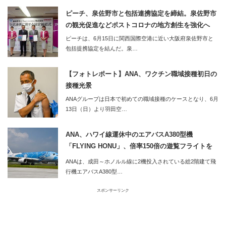
ピーチ、泉佐野市と包括連携協定を締結。泉佐野市
の観光促進などポストコロナの地方創生を強化へ
ピーチは、6月15日に関西国際空港に近い大阪府泉佐野市と
包括提携協定を結んだ。泉…
【フォトレポート】ANA、ワクチン職域接種初日の
接種光景
ANAグループは日本で初めての職域接種のケースとなり、6月
13日（日）より羽田空…
ANA、ハワイ線運休中のエアバスA380型機
「FLYING HONU」、倍率150倍の遊覧フライトを
実施
ANAは、成田～ホノルル線に2機投入されている総2階建て飛
行機エアバスA380型…
スポンサーリンク